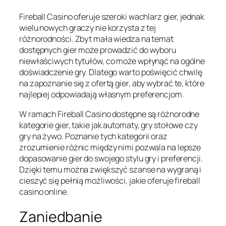
Fireball Casino oferuje szeroki wachlarz gier, jednak
wielu nowych graczy nie korzysta z tej
różnorodności. Zbyt mała wiedza na temat
dostępnych gier może prowadzić do wyboru
niewłaściwych tytułów, co może wpłynąć na ogólne
doświadczenie gry. Dlatego warto poświęcić chwilę
na zapoznanie się z ofertą gier, aby wybrać te, które
najlepiej odpowiadają własnym preferencjom.
W ramach Fireball Casino dostępne są różnorodne
kategorie gier, takie jak automaty, gry stołowe czy
gry na żywo. Poznanie tych kategorii oraz
zrozumienie różnic między nimi pozwala na lepsze
dopasowanie gier do swojego stylu gry i preferencji.
Dzięki temu można zwiększyć szanse na wygraną i
cieszyć się pełnią możliwości, jakie oferuje fireball
casino online.
Zaniedbanie