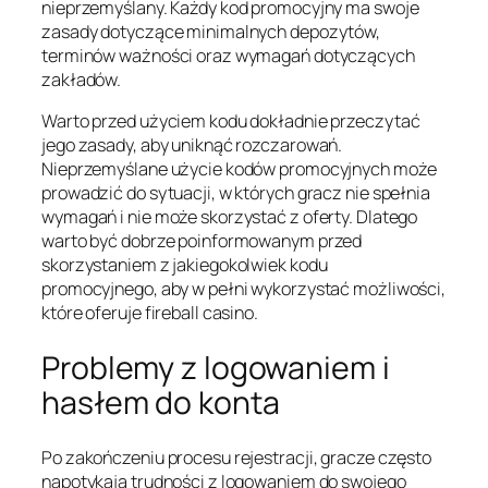
nieprzemyślany. Każdy kod promocyjny ma swoje
zasady dotyczące minimalnych depozytów,
terminów ważności oraz wymagań dotyczących
zakładów.
Warto przed użyciem kodu dokładnie przeczytać
jego zasady, aby uniknąć rozczarowań.
Nieprzemyślane użycie kodów promocyjnych może
prowadzić do sytuacji, w których gracz nie spełnia
wymagań i nie może skorzystać z oferty. Dlatego
warto być dobrze poinformowanym przed
skorzystaniem z jakiegokolwiek kodu
promocyjnego, aby w pełni wykorzystać możliwości,
które oferuje fireball casino.
Problemy z logowaniem i
hasłem do konta
Po zakończeniu procesu rejestracji, gracze często
napotykają trudności z logowaniem do swojego