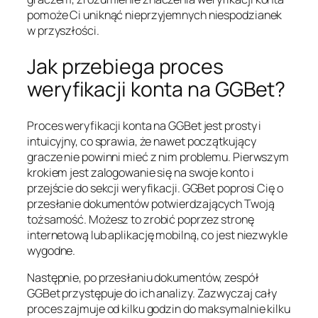
pomoże Ci uniknąć nieprzyjemnych niespodzianek
w przyszłości.
Jak przebiega proces
weryfikacji konta na GGBet?
Proces weryfikacji konta na GGBet jest prosty i
intuicyjny, co sprawia, że nawet początkujący
gracze nie powinni mieć z nim problemu. Pierwszym
krokiem jest zalogowanie się na swoje konto i
przejście do sekcji weryfikacji. GGBet poprosi Cię o
przesłanie dokumentów potwierdzających Twoją
tożsamość. Możesz to zrobić poprzez stronę
internetową lub aplikację mobilną, co jest niezwykle
wygodne.
Następnie, po przesłaniu dokumentów, zespół
GGBet przystępuje do ich analizy. Zazwyczaj cały
proces zajmuje od kilku godzin do maksymalnie kilku