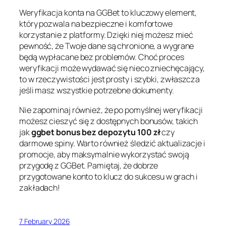
Weryfikacja konta na GGBet to kluczowy element,
który pozwala na bezpieczne i komfortowe
korzystanie z platformy. Dzięki niej możesz mieć
pewność, że Twoje dane są chronione, a wygrane
będą wypłacane bez problemów. Choć proces
weryfikacji może wydawać się nieco zniechęcający,
to w rzeczywistości jest prosty i szybki, zwłaszcza
jeśli masz wszystkie potrzebne dokumenty.
Nie zapominaj również, że po pomyślnej weryfikacji
możesz cieszyć się z dostępnych bonusów, takich
jak
ggbet bonus bez depozytu 100 zł
czy
darmowe spiny. Warto również śledzić aktualizacje i
promocje, aby maksymalnie wykorzystać swoją
przygodę z GGBet. Pamiętaj, że dobrze
przygotowane konto to klucz do sukcesu w grach i
zakładach!
7 February 2026