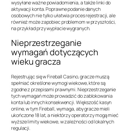
wysyłane ważne powiadomienia, a także linki do
aktywacji konta. Poprawne podanie danych
osobowych nie tylko ułatwia proces rejestracji, ale
również może zapobiec problemom w przyszłości,
na przykład przy wypłacie wygranych.
Nieprzestrzeganie
wymagań dotyczących
wieku gracza
Rejestrując się w Fireball Casino, gracze muszą
spełniać określone wymogi wiekowe, które są
zgodne z przepisami prawnymi. Nieprzestrzeganie
tych wymagań może prowadzić do zablokowania
konta lub innych konsekwencji. Większość kasyn
online, w tym Fireball, wymaga, aby gracze mieli
ukończone 18 lat, a niektórzy operatorzy mogą mieć
wyższe limity wiekowe, w zależności od lokalnych
regulacji.