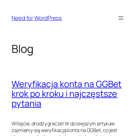
Skip
to
Need for WordPress
content
Blog
Weryfikacja konta na GGBet
krok po kroku i najczęstsze
pytania
Witajcie, drodzy gracze! W dzisiejszym artykule
zajmiemy się weryfikacją konta na GGBet, co jest