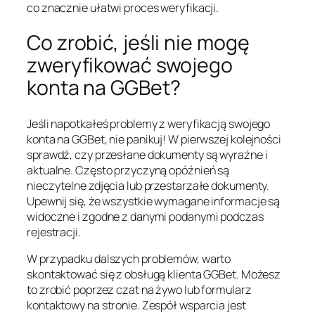
co znacznie ułatwi proces weryfikacji.
Co zrobić, jeśli nie mogę
zweryfikować swojego
konta na GGBet?
Jeśli napotkałeś problemy z weryfikacją swojego
konta na GGBet, nie panikuj! W pierwszej kolejności
sprawdź, czy przesłane dokumenty są wyraźne i
aktualne. Często przyczyną opóźnień są
nieczytelne zdjęcia lub przestarzałe dokumenty.
Upewnij się, że wszystkie wymagane informacje są
widoczne i zgodne z danymi podanymi podczas
rejestracji.
W przypadku dalszych problemów, warto
skontaktować się z obsługą klienta GGBet. Możesz
to zrobić poprzez czat na żywo lub formularz
kontaktowy na stronie. Zespół wsparcia jest