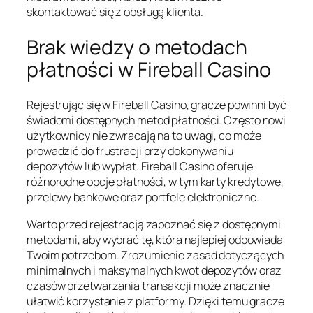
skontaktować się z obsługą klienta.
Brak wiedzy o metodach
płatności w Fireball Casino
Rejestrując się w Fireball Casino, gracze powinni być
świadomi dostępnych metod płatności. Często nowi
użytkownicy nie zwracają na to uwagi, co może
prowadzić do frustracji przy dokonywaniu
depozytów lub wypłat. Fireball Casino oferuje
różnorodne opcje płatności, w tym karty kredytowe,
przelewy bankowe oraz portfele elektroniczne.
Warto przed rejestracją zapoznać się z dostępnymi
metodami, aby wybrać tę, która najlepiej odpowiada
Twoim potrzebom. Zrozumienie zasad dotyczących
minimalnych i maksymalnych kwot depozytów oraz
czasów przetwarzania transakcji może znacznie
ułatwić korzystanie z platformy. Dzięki temu gracze