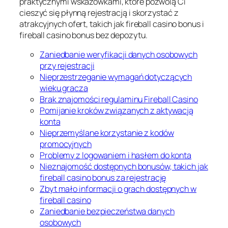
praktycznymi wskazówkami, które pozwolą Ci
cieszyć się płynną rejestracją i skorzystać z
atrakcyjnych ofert, takich jak fireball casino bonus i
fireball casino bonus bez depozytu.
Zaniedbanie weryfikacji danych osobowych
przy rejestracji
Nieprzestrzeganie wymagań dotyczących
wieku gracza
Brak znajomości regulaminu Fireball Casino
Pomijanie kroków związanych z aktywacją
konta
Nieprzemyślane korzystanie z kodów
promocyjnych
Problemy z logowaniem i hasłem do konta
Nieznajomość dostępnych bonusów, takich jak
fireball casino bonus za rejestrację
Zbyt mało informacji o grach dostępnych w
fireball casino
Zaniedbanie bezpieczeństwa danych
osobowych