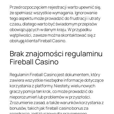
Przed rozpoczęciem rejestracji warto upewnić się,
że spełniasz wszystkie wymagania. Ignorowanie
tego aspektu może prowadzić do frustracji i utraty
czasu, dlatego warto być świadomym przepisów
obowiązujących w danym kraju. W przypadku
wątpliwości, zawsze można skontaktować się z
obsługą klienta Fireball Casino.
Brak znajomości regulaminu
Fireball Casino
Regulamin Fireball Casino jest dokumentem, który
zawiera wszystkie niezbędne informacje dotyczące
korzystania z platformy. Niestety, wielu nowych
graczy pomija ten krok, co może prowadzić do
nieporozumień lub problemów w przyszłości.
Zrozumienie zasad, a także warunków korzystania z
bonusów, takich jak fireball casino bonus za
rejestrację, jest kluczowe dla przyjemnego