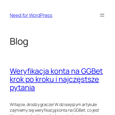
Skip
to
Need for WordPress
content
Blog
Weryfikacja konta na GGBet
krok po kroku i najczęstsze
pytania
Witajcie, drodzy gracze! W dzisiejszym artykule
zajmiemy się weryfikacją konta na GGBet, co jest