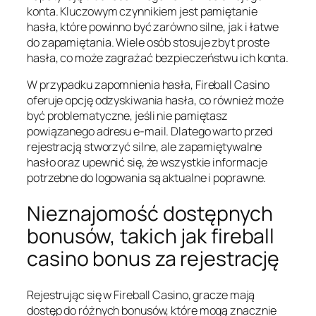
konta. Kluczowym czynnikiem jest pamiętanie
hasła, które powinno być zarówno silne, jak i łatwe
do zapamiętania. Wiele osób stosuje zbyt proste
hasła, co może zagrażać bezpieczeństwu ich konta.
W przypadku zapomnienia hasła, Fireball Casino
oferuje opcję odzyskiwania hasła, co również może
być problematyczne, jeśli nie pamiętasz
powiązanego adresu e-mail. Dlatego warto przed
rejestracją stworzyć silne, ale zapamiętywalne
hasło oraz upewnić się, że wszystkie informacje
potrzebne do logowania są aktualne i poprawne.
Nieznajomość dostępnych
bonusów, takich jak fireball
casino bonus za rejestrację
Rejestrując się w Fireball Casino, gracze mają
dostęp do różnych bonusów, które mogą znacznie