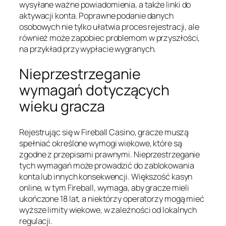
wysyłane ważne powiadomienia, a także linki do
aktywacji konta. Poprawne podanie danych
osobowych nie tylko ułatwia proces rejestracji, ale
również może zapobiec problemom w przyszłości,
na przykład przy wypłacie wygranych.
Nieprzestrzeganie
wymagań dotyczących
wieku gracza
Rejestrując się w Fireball Casino, gracze muszą
spełniać określone wymogi wiekowe, które są
zgodne z przepisami prawnymi. Nieprzestrzeganie
tych wymagań może prowadzić do zablokowania
konta lub innych konsekwencji. Większość kasyn
online, w tym Fireball, wymaga, aby gracze mieli
ukończone 18 lat, a niektórzy operatorzy mogą mieć
wyższe limity wiekowe, w zależności od lokalnych
regulacji.