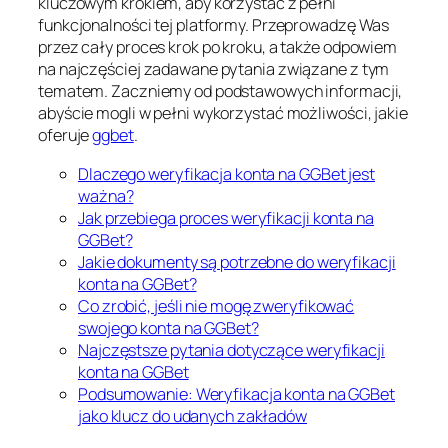
kluczowym krokiem, aby korzystać z pełni
funkcjonalności tej platformy. Przeprowadzę Was
przez cały proces krok po kroku, a także odpowiem
na najczęściej zadawane pytania związane z tym
tematem. Zaczniemy od podstawowych informacji,
abyście mogli w pełni wykorzystać możliwości, jakie
oferuje
ggbet
.
Dlaczego weryfikacja konta na GGBet jest
ważna?
Jak przebiega proces weryfikacji konta na
GGBet?
Jakie dokumenty są potrzebne do weryfikacji
konta na GGBet?
Co zrobić, jeśli nie mogę zweryfikować
swojego konta na GGBet?
Najczęstsze pytania dotyczące weryfikacji
konta na GGBet
Podsumowanie: Weryfikacja konta na GGBet
jako klucz do udanych zakładów