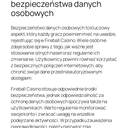
bezpieczeństwa danych
osobowych
Bezpieczeństwo danych osobowych to kluczowy
aspekt, który każdy gracz powinien mieć na uwadze,
rejestrując się w Fireball Casino. Wiele osób nie
zdaje sobie sprawy z tego, jak ważne jest
stosowanie silnych haseł oraz regularne ich
zmienianie. Użytkownicy powinni również korzystać
z bezpiecznych połączeń internetowych, aby
chronić swoje dane przed nieautoryzowanym
dostępem.
Fireball Casino stosuje odpowiednie środki
bezpieczeństwa, jednak odpowiedzialność za
ochronę danych osobowych spoczywa także na
użytkownikach. Warto regularnie monitorować
swoje konto i zwracać uwagę na wszelkie
podejrzane aktywności. W przypadku zauważenia
nieprawidłowości, należy niezwłocznie