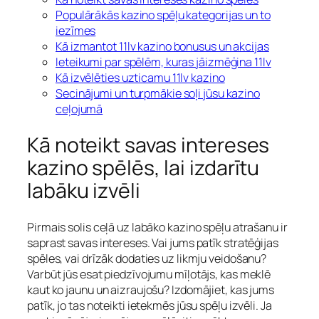
Populārākās kazino spēļu kategorijas un to
iezīmes
Kā izmantot 11lv kazino bonusus un akcijas
Ieteikumi par spēlēm, kuras jāizmēģina 11lv
Kā izvēlēties uzticamu 11lv kazino
Secinājumi un turpmākie soļi jūsu kazino
ceļojumā
Kā noteikt savas intereses
kazino spēlēs, lai izdarītu
labāku izvēli
Pirmais solis ceļā uz labāko kazino spēļu atrašanu ir
saprast savas intereses. Vai jums patīk stratēģijas
spēles, vai drīzāk dodaties uz likmju veidošanu?
Varbūt jūs esat piedzīvojumu mīļotājs, kas meklē
kaut ko jaunu un aizraujošu? Izdomājiet, kas jums
patīk, jo tas noteikti ietekmēs jūsu spēļu izvēli. Ja