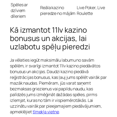
Spēles ar
Reāla kazino
Live Poker, Live
dzīviem
pieredze no mājām
Roulette
dīleriem
Kā izmantot 11lv kazino
bonusus un akcijas, lai
uzlabotu spēļu pieredzi
Ja vēlaties iegūt maksimālu labumu no savām
spēlēm, ir svarīgi izmantot 11lv kazino piedāvātos
bonusus un akcijas. Daudzi kazino piedāvā
reģistrācijas bonusus, kas ļauj jums spēlēt vairāk par
mazāk naudas. Piemēram, jūs varat saņemt
bezmaksas griezienus vai papildu naudu, kas
palīdzēs jums izmēģināt dažādas spēles, pirms
izlemjat, kuras no tām ir vispiemērotākās. Lai
uzzinātu vairāk par pieejamajiem piedāvājumiem,
apmeklējiet
tīmekļa vietne
.