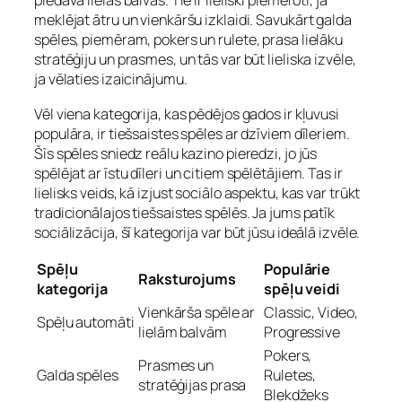
piedāvā lielas balvas. Tie ir lieliski piemēroti, ja
meklējat ātru un vienkāršu izklaidi. Savukārt galda
spēles, piemēram, pokers un rulete, prasa lielāku
stratēģiju un prasmes, un tās var būt lieliska izvēle,
ja vēlaties izaicinājumu.
Vēl viena kategorija, kas pēdējos gados ir kļuvusi
populāra, ir tiešsaistes spēles ar dzīviem dīleriem.
Šīs spēles sniedz reālu kazino pieredzi, jo jūs
spēlējat ar īstu dīleri un citiem spēlētājiem. Tas ir
lielisks veids, kā izjust sociālo aspektu, kas var trūkt
tradicionālajos tiešsaistes spēlēs. Ja jums patīk
sociālizācija, šī kategorija var būt jūsu ideālā izvēle.
Spēļu
Populārie
Raksturojums
kategorija
spēļu veidi
Vienkārša spēle ar
Classic, Video,
Spēļu automāti
lielām balvām
Progressive
Pokers,
Prasmes un
Galda spēles
Ruletes,
stratēģijas prasa
Blekdžeks