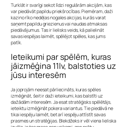
Turklāt ir svarīgi sekot līdzi regulārām akcijām, kas
var piedāvāt papildu priekšrocības. Piemēram, daži
kazino rīko nedēļas nogales akcijas, kurās varat
saņemt papildu griezienus vai naudas atmaksas
piedāvājumus. Tas ir lielisks veids, kā palielināt
savas iespējas laimēt, spēlējot spēles, kas jums
patīk.
Ieteikumi par spēlēm, kuras
jāizmēģina 11lv, balstoties uz
jūsu interesēm
Ja joprojām neesat pārliecināts, kuras spēles
izmēģināt, šeit ir daži ieteikumi, kas balstīti uz
dažādām interesēm. Ja esat stratēģisks spēlētājs,
ieteiktu izmēģināt pokera variantus. Tie piedāvā ne
tikai iespēju laimēt, bet arī iespēju attīstīt savas
prasmes un stratēģijas. Blekdžeks ir vēl viena lieliska
izvēle, jo tas prasa gan veiksmi, gan prātu.