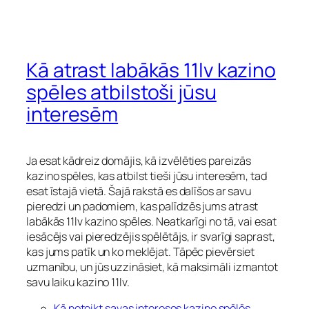
Kā atrast labākās 11lv kazino
spēles atbilstoši jūsu
interesēm
Ja esat kādreiz domājis, kā izvēlēties pareizās
kazino spēles, kas atbilst tieši jūsu interesēm, tad
esat īstajā vietā. Šajā rakstā es dalīšos ar savu
pieredzi un padomiem, kas palīdzēs jums atrast
labākās 11lv kazino spēles. Neatkarīgi no tā, vai esat
iesācējs vai pieredzējis spēlētājs, ir svarīgi saprast,
kas jums patīk un ko meklējat. Tāpēc pievērsiet
uzmanību, un jūs uzzināsiet, kā maksimāli izmantot
savu laiku kazino 11lv.
Kā noteikt savas intereses kazino spēlēs