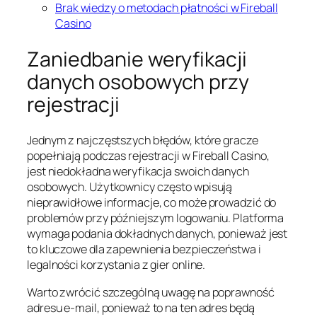
Brak wiedzy o metodach płatności w Fireball
Casino
Zaniedbanie weryfikacji
danych osobowych przy
rejestracji
Jednym z najczęstszych błędów, które gracze
popełniają podczas rejestracji w Fireball Casino,
jest niedokładna weryfikacja swoich danych
osobowych. Użytkownicy często wpisują
nieprawidłowe informacje, co może prowadzić do
problemów przy późniejszym logowaniu. Platforma
wymaga podania dokładnych danych, ponieważ jest
to kluczowe dla zapewnienia bezpieczeństwa i
legalności korzystania z gier online.
Warto zwrócić szczególną uwagę na poprawność
adresu e-mail, ponieważ to na ten adres będą