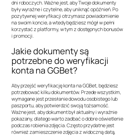
dni roboczych. Ważne jest, aby Twoje dokumenty
były wyraźne i czytelne, aby uniknąć opóźnień. Po
pozytywnej weryfikacji otrzymasz powiadomienie
na swoim koncie, a wtedy będziesz mógł w pełni
korzystać z platformy, w tym z dostępnych bonusów
i promocji.
Jakie dokumenty są
potrzebne do weryfikacji
konta na GGBet?
Aby przejść weryfikację konta na GGBet, będziesz
potrzebować kilku dokumentów. Przede wszystkim,
wymagane jest przesłanie dowodu osobistego lub
paszportu, aby potwierdzić swoją tożsamość.
Ważne jest, aby dokument był aktualny i wyraźnie
pokazany, dlatego warto zadbać o dobre oświetlenie
podczas robienia zdjęcia. Często przydatne jest
również zamieszczenie zdjęcia z widoczną datą,