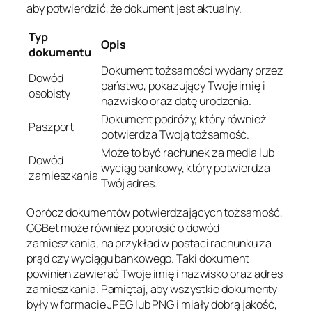
aby potwierdzić, że dokument jest aktualny.
Typ
Opis
dokumentu
Dokument tożsamości wydany przez
Dowód
państwo, pokazujący Twoje imię i
osobisty
nazwisko oraz datę urodzenia.
Dokument podróży, który również
Paszport
potwierdza Twoją tożsamość.
Może to być rachunek za media lub
Dowód
wyciąg bankowy, który potwierdza
zamieszkania
Twój adres.
Oprócz dokumentów potwierdzających tożsamość,
GGBet może również poprosić o dowód
zamieszkania, na przykład w postaci rachunku za
prąd czy wyciągu bankowego. Taki dokument
powinien zawierać Twoje imię i nazwisko oraz adres
zamieszkania. Pamiętaj, aby wszystkie dokumenty
były w formacie JPEG lub PNG i miały dobrą jakość,