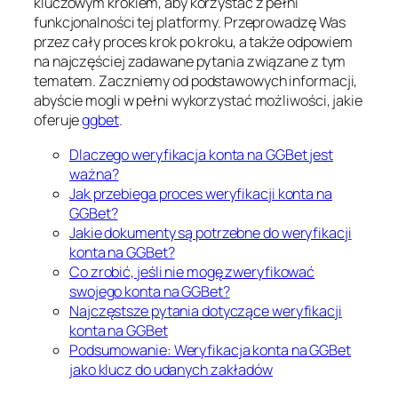
kluczowym krokiem, aby korzystać z pełni
funkcjonalności tej platformy. Przeprowadzę Was
przez cały proces krok po kroku, a także odpowiem
na najczęściej zadawane pytania związane z tym
tematem. Zaczniemy od podstawowych informacji,
abyście mogli w pełni wykorzystać możliwości, jakie
oferuje
ggbet
.
Dlaczego weryfikacja konta na GGBet jest
ważna?
Jak przebiega proces weryfikacji konta na
GGBet?
Jakie dokumenty są potrzebne do weryfikacji
konta na GGBet?
Co zrobić, jeśli nie mogę zweryfikować
swojego konta na GGBet?
Najczęstsze pytania dotyczące weryfikacji
konta na GGBet
Podsumowanie: Weryfikacja konta na GGBet
jako klucz do udanych zakładów