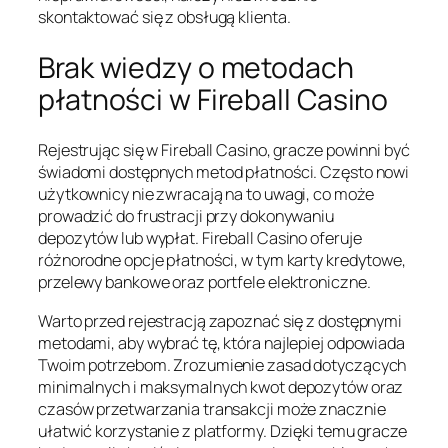
skontaktować się z obsługą klienta.
Brak wiedzy o metodach
płatności w Fireball Casino
Rejestrując się w Fireball Casino, gracze powinni być
świadomi dostępnych metod płatności. Często nowi
użytkownicy nie zwracają na to uwagi, co może
prowadzić do frustracji przy dokonywaniu
depozytów lub wypłat. Fireball Casino oferuje
różnorodne opcje płatności, w tym karty kredytowe,
przelewy bankowe oraz portfele elektroniczne.
Warto przed rejestracją zapoznać się z dostępnymi
metodami, aby wybrać tę, która najlepiej odpowiada
Twoim potrzebom. Zrozumienie zasad dotyczących
minimalnych i maksymalnych kwot depozytów oraz
czasów przetwarzania transakcji może znacznie
ułatwić korzystanie z platformy. Dzięki temu gracze