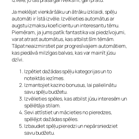
Ja meklējat vienkāršāku un ātrāku izklaidi, spēļu
automāti ir īstā izvēle. Izvēlieties automātus ar
augstu izmaksu koeficientu un interesantu tēmu.
Piemēram, ja jums patīk fantastika vai piedzīvojumi,
varat atrast automātus, kas atbilst šīm tēmām.
Tāpat neaizmirstiet par progresīvajiem automātiem,
kas piedāvā milzīgas balvas, kas var mainīt jūsu
dzīvi.
Izpētiet dažādas spēļu kategorijas un to
noteiktās iezīmes.
Izmantojiet kazino bonusus, lai palielinātu
savu spēļu budžetu.
Izvēlieties spēles, kas atbilst jūsu interesēm un
spēlētāja stilam.
Sevi attīstiet un mācieties no pieredzes,
spēlējot dažādas spēles.
Izbaudiet spēļu pieredzi un nepārsniedziet
savu budžetu.