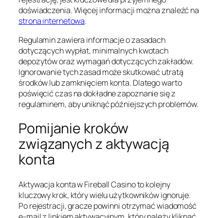
doświadczenia. Więcej informacji można znaleźć na
strona internetowa
.
Regulamin zawiera informacje o zasadach
dotyczących wypłat, minimalnych kwotach
depozytów oraz wymagań dotyczących zakładów.
Ignorowanie tych zasad może skutkować utratą
środków lub zamknięciem konta. Dlatego warto
poświęcić czas na dokładne zapoznanie się z
regulaminem, aby uniknąć późniejszych problemów.
Pomijanie kroków
związanych z aktywacją
konta
Aktywacja konta w Fireball Casino to kolejny
kluczowy krok, który wielu użytkowników ignoruje.
Po rejestracji, gracze powinni otrzymać wiadomość
e-mail z linkiem aktywacyjnym, który należy kliknąć,