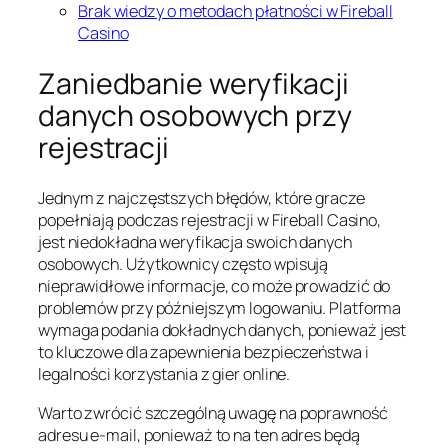
Brak wiedzy o metodach płatności w Fireball
Casino
Zaniedbanie weryfikacji
danych osobowych przy
rejestracji
Jednym z najczęstszych błędów, które gracze
popełniają podczas rejestracji w Fireball Casino,
jest niedokładna weryfikacja swoich danych
osobowych. Użytkownicy często wpisują
nieprawidłowe informacje, co może prowadzić do
problemów przy późniejszym logowaniu. Platforma
wymaga podania dokładnych danych, ponieważ jest
to kluczowe dla zapewnienia bezpieczeństwa i
legalności korzystania z gier online.
Warto zwrócić szczególną uwagę na poprawność
adresu e-mail, ponieważ to na ten adres będą