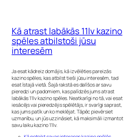
Kā atrast labākās 11lv kazino
spēles atbilstoši jūsu
interesēm
Ja esat kādreiz domājis, kā izvēlēties pareizās
kazino spēles, kas atbilst tieši jūsu interesēm, tad
esat īstajā vietā. Šajā rakstā es dalīšos ar savu
pieredzi un padomiem, kas palīdzēs jums atrast
labākās 11lv kazino spēles. Neatkarīgi no tā, vai esat
iesācējs vai pieredzējis spēlētājs, ir svarīgi saprast,
kas jums patīk un ko meklējat. Tāpēc pievērsiet
uzmanību, un jūs uzzināsiet, kā maksimāli izmantot
savu laiku kazino 11lv.
Kā noteikt savas intereses kazino spēlēs