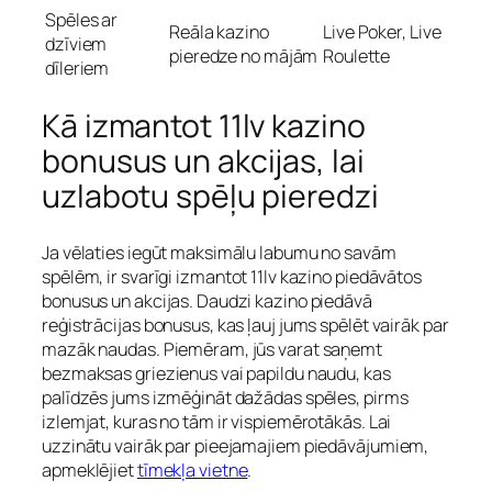
Spēles ar
Reāla kazino
Live Poker, Live
dzīviem
pieredze no mājām
Roulette
dīleriem
Kā izmantot 11lv kazino
bonusus un akcijas, lai
uzlabotu spēļu pieredzi
Ja vēlaties iegūt maksimālu labumu no savām
spēlēm, ir svarīgi izmantot 11lv kazino piedāvātos
bonusus un akcijas. Daudzi kazino piedāvā
reģistrācijas bonusus, kas ļauj jums spēlēt vairāk par
mazāk naudas. Piemēram, jūs varat saņemt
bezmaksas griezienus vai papildu naudu, kas
palīdzēs jums izmēģināt dažādas spēles, pirms
izlemjat, kuras no tām ir vispiemērotākās. Lai
uzzinātu vairāk par pieejamajiem piedāvājumiem,
apmeklējiet
tīmekļa vietne
.