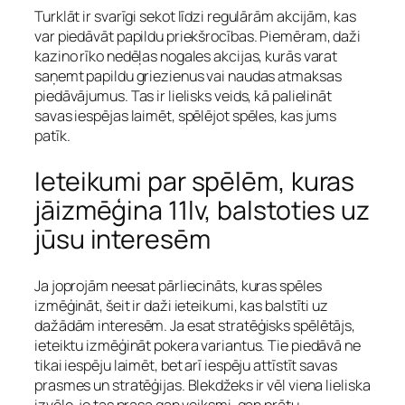
Turklāt ir svarīgi sekot līdzi regulārām akcijām, kas
var piedāvāt papildu priekšrocības. Piemēram, daži
kazino rīko nedēļas nogales akcijas, kurās varat
saņemt papildu griezienus vai naudas atmaksas
piedāvājumus. Tas ir lielisks veids, kā palielināt
savas iespējas laimēt, spēlējot spēles, kas jums
patīk.
Ieteikumi par spēlēm, kuras
jāizmēģina 11lv, balstoties uz
jūsu interesēm
Ja joprojām neesat pārliecināts, kuras spēles
izmēģināt, šeit ir daži ieteikumi, kas balstīti uz
dažādām interesēm. Ja esat stratēģisks spēlētājs,
ieteiktu izmēģināt pokera variantus. Tie piedāvā ne
tikai iespēju laimēt, bet arī iespēju attīstīt savas
prasmes un stratēģijas. Blekdžeks ir vēl viena lieliska
izvēle, jo tas prasa gan veiksmi, gan prātu.