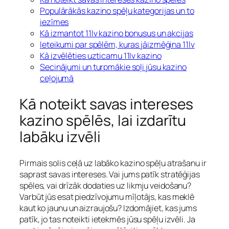
Populārākās kazino spēļu kategorijas un to
iezīmes
Kā izmantot 11lv kazino bonusus un akcijas
Ieteikumi par spēlēm, kuras jāizmēģina 11lv
Kā izvēlēties uzticamu 11lv kazino
Secinājumi un turpmākie soļi jūsu kazino
ceļojumā
Kā noteikt savas intereses
kazino spēlēs, lai izdarītu
labāku izvēli
Pirmais solis ceļā uz labāko kazino spēļu atrašanu ir
saprast savas intereses. Vai jums patīk stratēģijas
spēles, vai drīzāk dodaties uz likmju veidošanu?
Varbūt jūs esat piedzīvojumu mīļotājs, kas meklē
kaut ko jaunu un aizraujošu? Izdomājiet, kas jums
patīk, jo tas noteikti ietekmēs jūsu spēļu izvēli. Ja