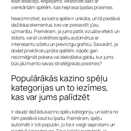
esat iesācējs, iespējams, vēlēsities sākt ar
vienkāršām spēlēm, kas neprasa īpašas prasmes.
Neaizmirstiet, ka katra spēle ir unikāla, un tā piedāvā
dažādus elementus, kas var piesaistīt jūsu
uzmanību. Piemēram, ja jums patīk vizuālie efekti un
stāsts, varat izvēlēties spēļu automātus ar
interesantu sižetu un pievilcīgu grafiku. Savukārt, ja
dodat priekšroku prāta spēlēm, kāpēc gan
neizmēģināt pokera vai blekdžeka galdu, kur jums
būs jāizmanto savas stratēģiskās prasmes?
Populārākās kazino spēļu
kategorijas un to iezīmes,
kas var jums palīdzēt
Ir daudz dažādu kazino spēļu kategoriju, un katra no
tām piedāvā kaut ko īpašu. Piemēram, spēļu
automāti ir ļoti populāri, jo tie ir viegli saprotami un