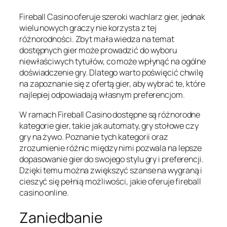
Fireball Casino oferuje szeroki wachlarz gier, jednak
wielu nowych graczy nie korzysta z tej
różnorodności. Zbyt mała wiedza na temat
dostępnych gier może prowadzić do wyboru
niewłaściwych tytułów, co może wpłynąć na ogólne
doświadczenie gry. Dlatego warto poświęcić chwilę
na zapoznanie się z ofertą gier, aby wybrać te, które
najlepiej odpowiadają własnym preferencjom.
W ramach Fireball Casino dostępne są różnorodne
kategorie gier, takie jak automaty, gry stołowe czy
gry na żywo. Poznanie tych kategorii oraz
zrozumienie różnic między nimi pozwala na lepsze
dopasowanie gier do swojego stylu gry i preferencji.
Dzięki temu można zwiększyć szanse na wygraną i
cieszyć się pełnią możliwości, jakie oferuje fireball
casino online.
Zaniedbanie