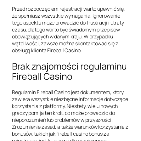
Przed rozpoczęciem rejestracji warto upewnić się,
że spełniasz wszystkie wymagania. Ignorowanie
tego aspektu może prowadzić do frustracji i utraty
czasu, dlatego warto być świadomym przepisów
obowiązujących w danym kraju. W przypadku
wątpliwości, zawsze można skontaktować się z
obsługą klienta Fireball Casino.
Brak znajomości regulaminu
Fireball Casino
Regulamin Fireball Casino jest dokumentem, który
zawiera wszystkie niezbędne informacje dotyczące
korzystania z platformy. Niestety, wielu nowych
graczy pomija ten krok, co może prowadzić do
nieporozumień lub problemów w przyszłości.
Zrozumienie zasad, a także warunków korzystania z
bonusów, takich jak fireball casino bonus za
rejestrację, jest kluczowe dla przyjemnego