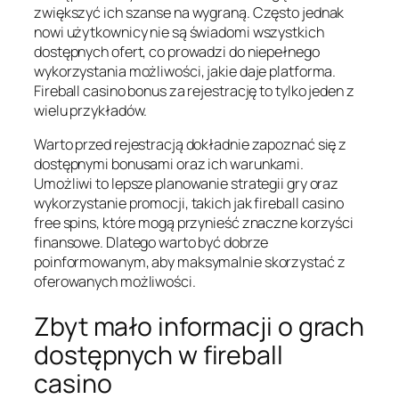
zwiększyć ich szanse na wygraną. Często jednak
nowi użytkownicy nie są świadomi wszystkich
dostępnych ofert, co prowadzi do niepełnego
wykorzystania możliwości, jakie daje platforma.
Fireball casino bonus za rejestrację to tylko jeden z
wielu przykładów.
Warto przed rejestracją dokładnie zapoznać się z
dostępnymi bonusami oraz ich warunkami.
Umożliwi to lepsze planowanie strategii gry oraz
wykorzystanie promocji, takich jak fireball casino
free spins, które mogą przynieść znaczne korzyści
finansowe. Dlatego warto być dobrze
poinformowanym, aby maksymalnie skorzystać z
oferowanych możliwości.
Zbyt mało informacji o grach
dostępnych w fireball
casino