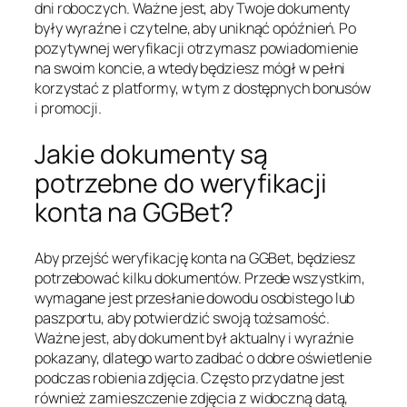
dni roboczych. Ważne jest, aby Twoje dokumenty
były wyraźne i czytelne, aby uniknąć opóźnień. Po
pozytywnej weryfikacji otrzymasz powiadomienie
na swoim koncie, a wtedy będziesz mógł w pełni
korzystać z platformy, w tym z dostępnych bonusów
i promocji.
Jakie dokumenty są
potrzebne do weryfikacji
konta na GGBet?
Aby przejść weryfikację konta na GGBet, będziesz
potrzebować kilku dokumentów. Przede wszystkim,
wymagane jest przesłanie dowodu osobistego lub
paszportu, aby potwierdzić swoją tożsamość.
Ważne jest, aby dokument był aktualny i wyraźnie
pokazany, dlatego warto zadbać o dobre oświetlenie
podczas robienia zdjęcia. Często przydatne jest
również zamieszczenie zdjęcia z widoczną datą,