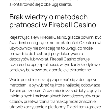
skontaktować się z obsługą klienta.
Brak wiedzy o metodach
płatności w Fireball Casino
Rejestrując się w Fireball Casino, gracze powinni być
świadomi dostępnych metod płatności. Często nowi
użytkownicy nie zwracają na to uwagi, co może
prowadzić do frustracji przy dokonywaniu
depozytów lub wypłat. Fireball Casino oferuje
różnorodne opcje płatności, w tym karty kredytowe,
przelewy bankowe oraz portfele elektroniczne.
Warto przed rejestracją zapoznać się z dostępnymi
metodami, aby wybrać tę, która najlepiej odpowiada
Twoim potrzebom. Zrozumienie zasad dotyczących
minimalnych i maksymalnych kwot depozytów oraz
czasów przetwarzania transakcji może znacznie
ułatwić korzystanie z platformy. Dzięki temu gracze