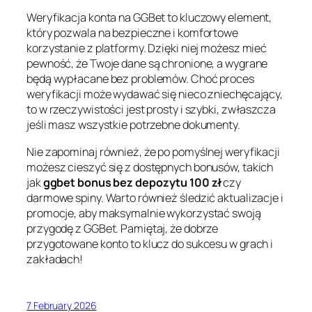
Weryfikacja konta na GGBet to kluczowy element,
który pozwala na bezpieczne i komfortowe
korzystanie z platformy. Dzięki niej możesz mieć
pewność, że Twoje dane są chronione, a wygrane
będą wypłacane bez problemów. Choć proces
weryfikacji może wydawać się nieco zniechęcający,
to w rzeczywistości jest prosty i szybki, zwłaszcza
jeśli masz wszystkie potrzebne dokumenty.
Nie zapominaj również, że po pomyślnej weryfikacji
możesz cieszyć się z dostępnych bonusów, takich
jak
ggbet bonus bez depozytu 100 zł
czy
darmowe spiny. Warto również śledzić aktualizacje i
promocje, aby maksymalnie wykorzystać swoją
przygodę z GGBet. Pamiętaj, że dobrze
przygotowane konto to klucz do sukcesu w grach i
zakładach!
7 February 2026