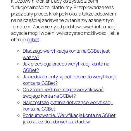
kluczowym krokiem, aby korzystać z pełni
funkcjonalności tej platformy. Przeprowadzę Was
przez cały proces krok po kroku, a także odpowiem
na najczęściej zadawane pytania związane z tym
tematem. Zaczniemy od podstawowych informacji,
abyście mogli w pełni wykorzystać możliwości, jakie
oferuje
ggbet
.
Dlaczego weryfikacja konta na GGBet jest
ważna?
Jak przebiega proces weryfikacji konta na
GGBet?
Jakie dokumenty są potrzebne do weryfikacji
konta na GGBet?
Co zrobić, jeśli nie mogę zweryfikować
swojego konta na GGBet?
Najczęstsze pytania dotyczące weryfikacji
konta na GGBet
Podsumowanie: Weryfikacja konta na GGBet
jako klucz do udanych zakładów