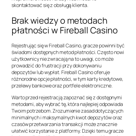
skontaktować się z obsługą klienta.
Brak wiedzy o metodach
płatności w Fireball Casino
Rejestrując się w Fireball Casino, gracze powinni być
świadomi dostępnych metod płatności. Często nowi
użytkownicy nie zwracają na to uwagi, co może
prowadzić do frustracji przy dokonywaniu
depozytów lub wypłat. Fireball Casino oferuje
różnorodne opcje płatności, w tym karty kredytowe,
przelewy bankowe oraz portfele elektroniczne.
Warto przed rejestracją zapoznać się z dostępnymi
metodami, aby wybrać tę, która najlepiej odpowiada
Twoim potrzebom. Zrozumienie zasad dotyczących
minimalnych i maksymalnych kwot depozytów oraz
czasów przetwarzania transakcji może znacznie
ułatwić korzystanie z platformy. Dzięki temu gracze