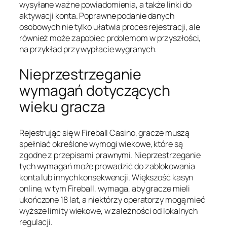
wysyłane ważne powiadomienia, a także linki do
aktywacji konta. Poprawne podanie danych
osobowych nie tylko ułatwia proces rejestracji, ale
również może zapobiec problemom w przyszłości,
na przykład przy wypłacie wygranych.
Nieprzestrzeganie
wymagań dotyczących
wieku gracza
Rejestrując się w Fireball Casino, gracze muszą
spełniać określone wymogi wiekowe, które są
zgodne z przepisami prawnymi. Nieprzestrzeganie
tych wymagań może prowadzić do zablokowania
konta lub innych konsekwencji. Większość kasyn
online, w tym Fireball, wymaga, aby gracze mieli
ukończone 18 lat, a niektórzy operatorzy mogą mieć
wyższe limity wiekowe, w zależności od lokalnych
regulacji.