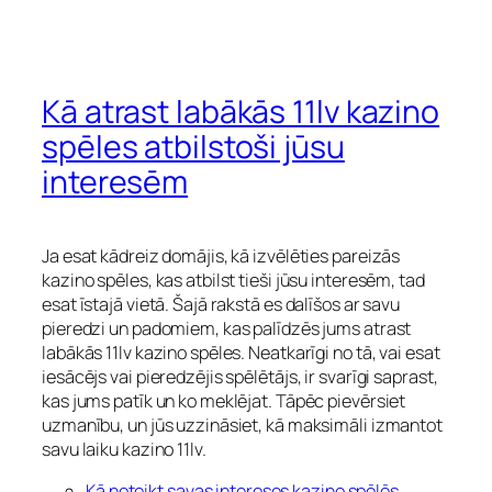
Kā atrast labākās 11lv kazino
spēles atbilstoši jūsu
interesēm
Ja esat kādreiz domājis, kā izvēlēties pareizās
kazino spēles, kas atbilst tieši jūsu interesēm, tad
esat īstajā vietā. Šajā rakstā es dalīšos ar savu
pieredzi un padomiem, kas palīdzēs jums atrast
labākās 11lv kazino spēles. Neatkarīgi no tā, vai esat
iesācējs vai pieredzējis spēlētājs, ir svarīgi saprast,
kas jums patīk un ko meklējat. Tāpēc pievērsiet
uzmanību, un jūs uzzināsiet, kā maksimāli izmantot
savu laiku kazino 11lv.
Kā noteikt savas intereses kazino spēlēs