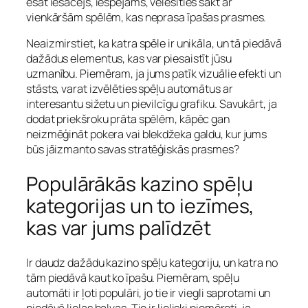
esat iesācējs, iespējams, vēlēsities sākt ar
vienkāršām spēlēm, kas neprasa īpašas prasmes.
Neaizmirstiet, ka katra spēle ir unikāla, un tā piedāvā
dažādus elementus, kas var piesaistīt jūsu
uzmanību. Piemēram, ja jums patīk vizuālie efekti un
stāsts, varat izvēlēties spēļu automātus ar
interesantu sižetu un pievilcīgu grafiku. Savukārt, ja
dodat priekšroku prāta spēlēm, kāpēc gan
neizmēģināt pokera vai blekdžeka galdu, kur jums
būs jāizmanto savas stratēģiskās prasmes?
Populārākās kazino spēļu
kategorijas un to iezīmes,
kas var jums palīdzēt
Ir daudz dažādu kazino spēļu kategoriju, un katra no
tām piedāvā kaut ko īpašu. Piemēram, spēļu
automāti ir ļoti populāri, jo tie ir viegli saprotami un