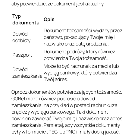
aby potwierdzić, że dokument jest aktualny.
Typ
Opis
dokumentu
Dokument tożsamości wydany przez
Dowód
państwo, pokazujący Twoje imię i
osobisty
nazwisko oraz datę urodzenia.
Dokument podróży, który również
Paszport
potwierdza Twoją tożsamość.
Może to być rachunek za media lub
Dowód
wyciąg bankowy, który potwierdza
zamieszkania
Twój adres.
Oprócz dokumentów potwierdzających tożsamość,
GGBet może również poprosić o dowód
zamieszkania, na przykład w postaci rachunku za
prąd czy wyciągu bankowego. Taki dokument
powinien zawierać Twoje imię i nazwisko oraz adres
zamieszkania. Pamiętaj, aby wszystkie dokumenty
były w formacie JPEG lub PNG i miały dobrą jakość,