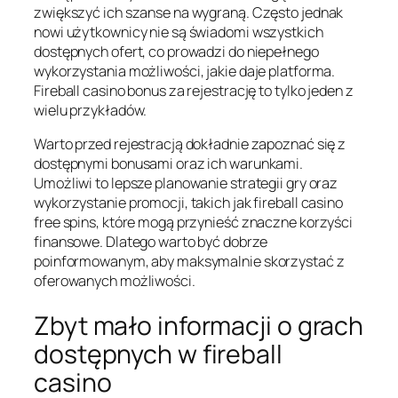
zwiększyć ich szanse na wygraną. Często jednak
nowi użytkownicy nie są świadomi wszystkich
dostępnych ofert, co prowadzi do niepełnego
wykorzystania możliwości, jakie daje platforma.
Fireball casino bonus za rejestrację to tylko jeden z
wielu przykładów.
Warto przed rejestracją dokładnie zapoznać się z
dostępnymi bonusami oraz ich warunkami.
Umożliwi to lepsze planowanie strategii gry oraz
wykorzystanie promocji, takich jak fireball casino
free spins, które mogą przynieść znaczne korzyści
finansowe. Dlatego warto być dobrze
poinformowanym, aby maksymalnie skorzystać z
oferowanych możliwości.
Zbyt mało informacji o grach
dostępnych w fireball
casino