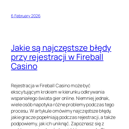
6 February 2026
Jakie są najczęstsze błędy
przy rejestracji w Fireball
Casino
Rejestracja w Fireball Casino może być
ekscytującym krokiem w kierunku odkrywania
wspaniałego świata gier online. Niemniej jednak,
wiele osób napotyka różne problemy podczas tego
procesu. W artykule omówimy najczęstsze błędy,
jakie gracze popełniają podczas rejestracji, a także
podpowiemy, jak ich uniknąć. Zapoznasz się z