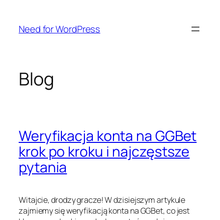
Skip
to
Need for WordPress
content
Blog
Weryfikacja konta na GGBet
krok po kroku i najczęstsze
pytania
Witajcie, drodzy gracze! W dzisiejszym artykule
zajmiemy się weryfikacją konta na GGBet, co jest