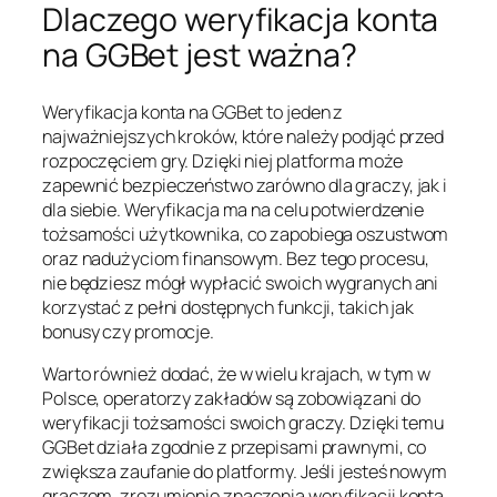
Dlaczego weryfikacja konta
na GGBet jest ważna?
Weryfikacja konta na GGBet to jeden z
najważniejszych kroków, które należy podjąć przed
rozpoczęciem gry. Dzięki niej platforma może
zapewnić bezpieczeństwo zarówno dla graczy, jak i
dla siebie. Weryfikacja ma na celu potwierdzenie
tożsamości użytkownika, co zapobiega oszustwom
oraz nadużyciom finansowym. Bez tego procesu,
nie będziesz mógł wypłacić swoich wygranych ani
korzystać z pełni dostępnych funkcji, takich jak
bonusy czy promocje.
Warto również dodać, że w wielu krajach, w tym w
Polsce, operatorzy zakładów są zobowiązani do
weryfikacji tożsamości swoich graczy. Dzięki temu
GGBet działa zgodnie z przepisami prawnymi, co
zwiększa zaufanie do platformy. Jeśli jesteś nowym
graczem, zrozumienie znaczenia weryfikacji konta