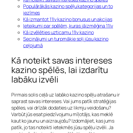
Populārākās kazino spēļu kategorijas un to
iezīmes
Kā izmantot 11lv kazino bonusus un akcijas
Ieteikumi par spēlēm, kuras jāizmēģina 11lv
Kā izvēlēties uzticamu 11lv kazino
Secinājumi un turpmākie soļi jūsu kazino
ceļojumā
Kā noteikt savas intereses
kazino spēlēs, lai izdarītu
labāku izvēli
Pirmais solis ceļā uz labāko kazino spēļu atrašanu ir
saprast savas intereses. Vai jums patīk stratēģijas
spēles, vai drīzāk dodaties uz likmju veidošanu?
Varbūt jūs esat piedzīvojumu mīļotājs, kas meklē
kaut ko jaunu un aizraujošu? Izdomājiet, kas jums
patīk, jo tas noteikti ietekmēs jūsu spēļu izvēli. Ja