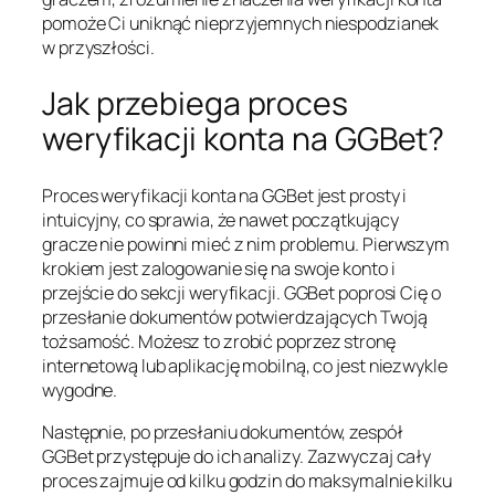
pomoże Ci uniknąć nieprzyjemnych niespodzianek
w przyszłości.
Jak przebiega proces
weryfikacji konta na GGBet?
Proces weryfikacji konta na GGBet jest prosty i
intuicyjny, co sprawia, że nawet początkujący
gracze nie powinni mieć z nim problemu. Pierwszym
krokiem jest zalogowanie się na swoje konto i
przejście do sekcji weryfikacji. GGBet poprosi Cię o
przesłanie dokumentów potwierdzających Twoją
tożsamość. Możesz to zrobić poprzez stronę
internetową lub aplikację mobilną, co jest niezwykle
wygodne.
Następnie, po przesłaniu dokumentów, zespół
GGBet przystępuje do ich analizy. Zazwyczaj cały
proces zajmuje od kilku godzin do maksymalnie kilku