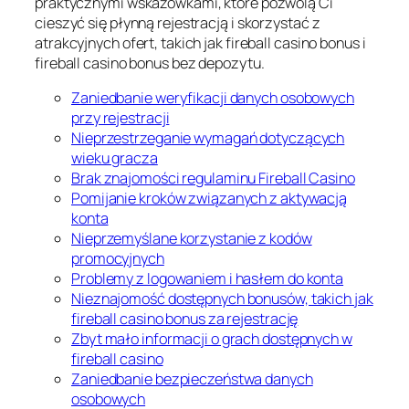
praktycznymi wskazówkami, które pozwolą Ci
cieszyć się płynną rejestracją i skorzystać z
atrakcyjnych ofert, takich jak fireball casino bonus i
fireball casino bonus bez depozytu.
Zaniedbanie weryfikacji danych osobowych
przy rejestracji
Nieprzestrzeganie wymagań dotyczących
wieku gracza
Brak znajomości regulaminu Fireball Casino
Pomijanie kroków związanych z aktywacją
konta
Nieprzemyślane korzystanie z kodów
promocyjnych
Problemy z logowaniem i hasłem do konta
Nieznajomość dostępnych bonusów, takich jak
fireball casino bonus za rejestrację
Zbyt mało informacji o grach dostępnych w
fireball casino
Zaniedbanie bezpieczeństwa danych
osobowych