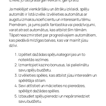
Ja meklējat vienkāršāku un ātrāku izklaidi, spēļu
automāti ir īstā izvēle. Izvēlieties automātus ar
augstu izmaksu koeficientu un interesantu tēmu.
Piemēram, ja jums patīk fantastika vai piedzīvojumi,
varat atrast automātus, kas atbilst šīm tēmām.
Tāpat neaizmirstiet par progresīvajiem automātiem,
kas piedāvā milzīgas balvas, kas var mainīt jūsu
dzīvi.
Izpētiet dažādas spēļu kategorijas un to
noteiktās iezīmes.
Izmantojiet kazino bonusus, lai palielinātu
savu spēļu budžetu.
Izvēlieties spēles, kas atbilst jūsu interesēm un
spēlētāja stilam.
Sevi attīstiet un mācieties no pieredzes,
spēlējot dažādas spēles.
Izbaudiet spēļu pieredzi un nepārsniedziet
savu budžetu.