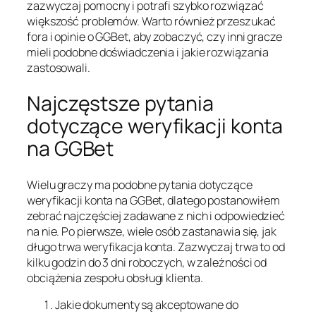
zazwyczaj pomocny i potrafi szybko rozwiązać
większość problemów. Warto również przeszukać
fora i opinie o GGBet, aby zobaczyć, czy inni gracze
mieli podobne doświadczenia i jakie rozwiązania
zastosowali.
Najczęstsze pytania
dotyczące weryfikacji konta
na GGBet
Wielu graczy ma podobne pytania dotyczące
weryfikacji konta na GGBet, dlatego postanowiłem
zebrać najczęściej zadawane z nich i odpowiedzieć
na nie. Po pierwsze, wiele osób zastanawia się, jak
długo trwa weryfikacja konta. Zazwyczaj trwa to od
kilku godzin do 3 dni roboczych, w zależności od
obciążenia zespołu obsługi klienta.
Jakie dokumenty są akceptowane do